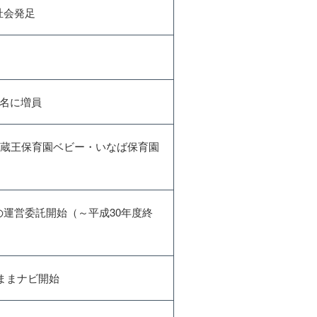
祉会発足
0名に増員
（蔵王保育園ベビー・いなば保育園
運営委託開始（～平成30年度終
ままナビ開始