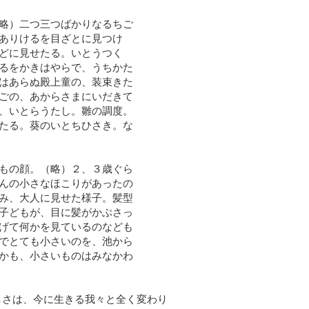
略）二つ三つばかりなるちご
ありけるを目ざとに見つけ
どに見せたる。いとうつく
るをかきはやらで、うちかた
はあらぬ殿上童の、装束きた
ごの、あからさまにいだきて
、いとらうたし。雛の調度。
たる。葵のいとちひさき。な
もの顔。（略）２、３歳ぐら
んの小さなほこりがあったの
み、大人に見せた様子。髪型
子どもが、目に髪がかぶさっ
げて何かを見ているのなども
でとても小さいのを、池から
かも、小さいものはみなかわ
しさは、今に生きる我々と全く変わり