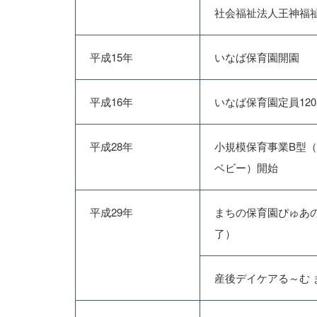
社会福祉法人王神福
平成15年
いなば保育園開園
平成16年
いなば保育園定員12
平成28年
小規模保育事業B型
ベビー）開始
平成29年
まちの保育園ぴゅあの
了）
産後デイケアる～む 