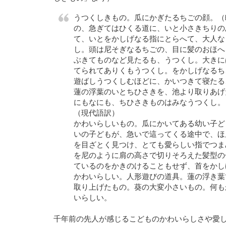
うつくしきもの。瓜にかぎたるちごの顔。（
の、急ぎてはひくる道に、いと小さきちりの
て、いとをかしげなる指にとらへて、大人な
し。頭は尼そぎなるちごの、目に髪のおほへ
ぶきてものなど見たるも、うつくし。大きに
てられてありくもうつくし。をかしげなるち
遊ばしうつくしむほどに、かいつきて寝たる
蓮の浮葉のいとちひさきを、池より取りあげ
にもなにも、ちひさきものはみなうつくし。
（現代語訳）
かわいらしいもの。瓜にかいてある幼い子ど
いの子どもが、急いで這ってくる途中で、ほ
を目ざとく見つけ、とても愛らしい指でつま
を尼のように肩の高さで切りそろえた髪型の
ているのをかきのけることもせず、首をかし
かわいらしい。人形遊びの道具。蓮の浮き葉
取り上げたもの。葵の大変小さいもの。何も
いらしい。
千年前の先人が感じるこどものかわいらしさや愛